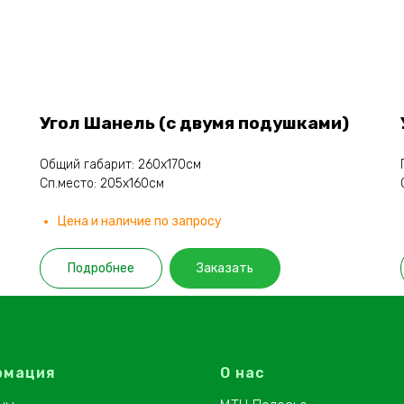
Угол Шанель (с двумя подушками)
Общий габарит: 260х170см
Сп.место: 205х160см
Цена и наличие по запросу
Подробнее
Заказать
рмация
О нас