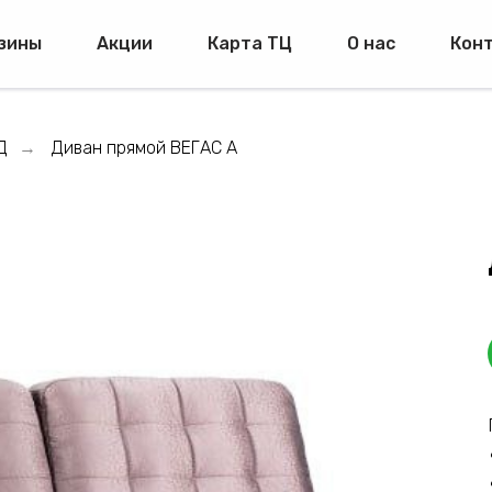
зины
Акции
Карта ТЦ
О нас
Кон
Д
Диван прямой ВЕГАС А
→