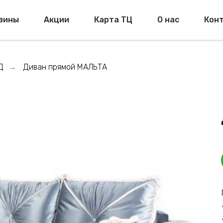
зины
Акции
Карта ТЦ
О нас
Кон
Д
Диван прямой МАЛЬТА
→