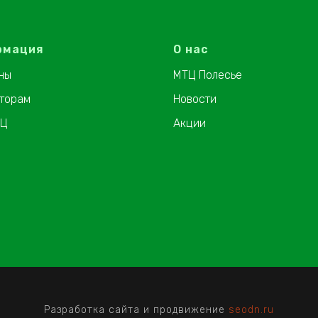
рмация
О нас
ны
МТЦ Полесье
торам
Новости
ТЦ
Акции
Разработка сайта и продвижение
seodn.ru