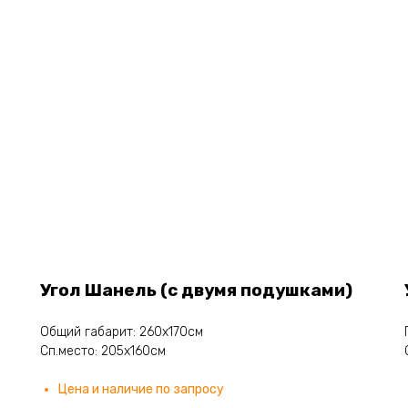
Угол Шанель (с двумя подушками)
Общий габарит: 260х170см
Сп.место: 205х160см
Цена и наличие по запросу