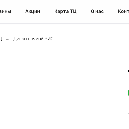
зины
Акции
Карта ТЦ
О нас
Кон
Д
Диван прямой РИО
→