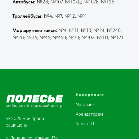
Автобусы:
№28; №107; №107Д; №107Б; №126
Троллейбусы:
№4; №7; №12; №11
Маршрутные такси:
№4; №11; №13; №24; №24Б;
№28; №36; №46; №46В; №70; №102; №111; №121
Информация
Магазины
Арендаторам
© 2025 Все права
Карта ТЦ
защищены
г. Донецк, пр. Ильича, 17а