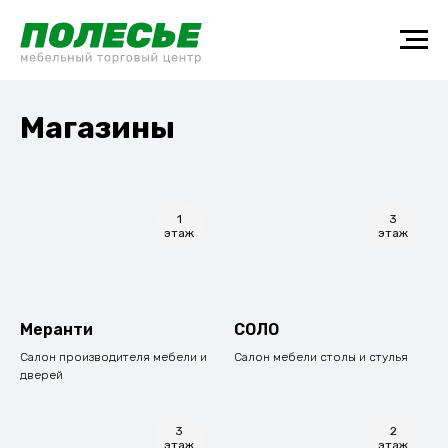
Магазины
1
3
этаж
этаж
Меранти
СОЛО
Салон производителя мебели и
Cалон мебели столы и стулья
дверей
3
2
этаж
этаж