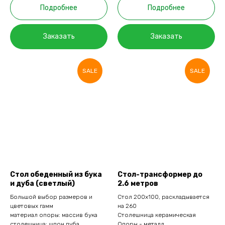
Подробнее
Подробнее
Заказать
Заказать
SALE
SALE
Стол обеденный из бука
Стол-трансформер до
и дуба (светлый)
2.6 метров
Большой выбор размеров и
Стол 200х100, раскладывается
цветовых гамм
на 260
материал опоры: массив бука
Столешница керамическая
столешница: шпон дуба
Опоры - металл