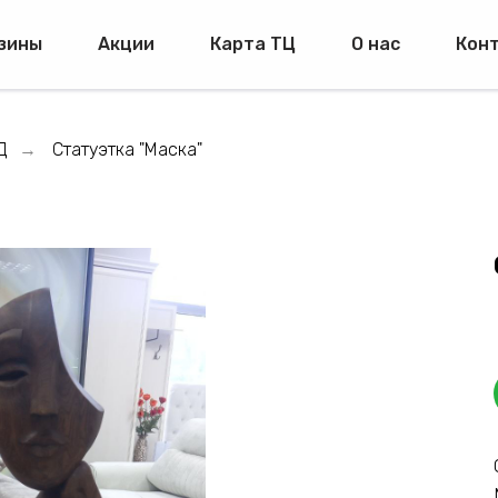
зины
Акции
Карта ТЦ
О нас
Кон
Д
Статуэтка "Маска"
→