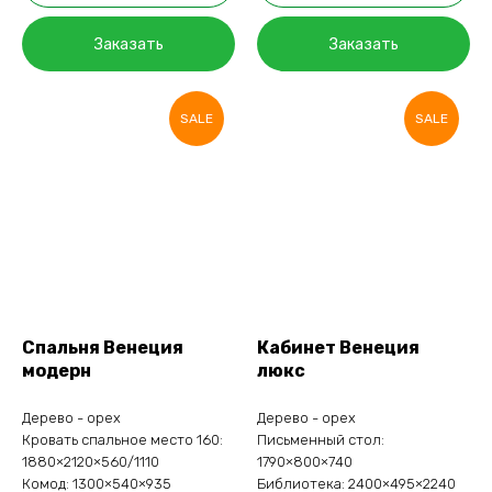
Заказать
Заказать
SALE
SALE
Спальня Венеция
Кабинет Венеция
модерн
люкс
Дерево - орех
Дерево - орех
Кровать спальное место 160:
Письменный стол:
1880×2120×560/1110
1790×800×740
Комод: 1300×540×935
Библиотека: 2400×495×2240