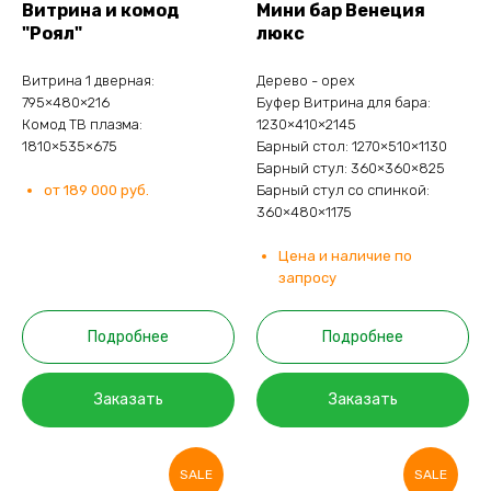
Витрина и комод
Мини бар Венеция
"Роял"
люкс
Витрина 1 дверная:
Дерево - орех
795×480×216
Буфер Витрина для бара:
Комод ТВ плазма:
1230×410×2145
1810×535×675
Барный стол: 1270×510×1130
Барный стул: 360×360×825
от 189 000 руб.
Барный стул со спинкой:
360×480×1175
Цена и наличие по
запросу
Подробнее
Подробнее
Заказать
Заказать
SALE
SALE