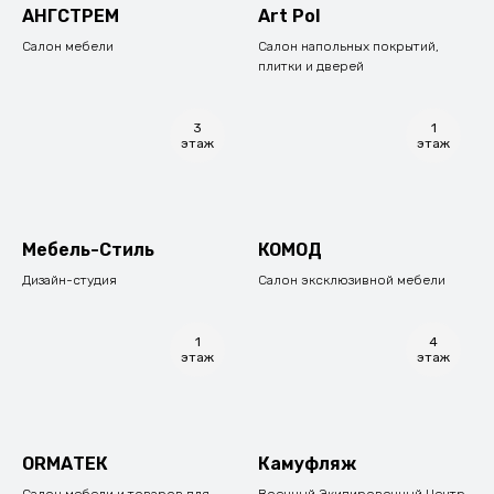
АНГСТРЕМ
Art Pol
Салон мебели
Салон напольных покрытий,
плитки и дверей
3
1
этаж
этаж
Мебель-Стиль
КОМОД
Дизайн-студия
Салон эксклюзивной мебели
1
4
этаж
этаж
ОRМАТЕК
Камуфляж
Салон мебели и товаров для
Военный Экипировочный Центр