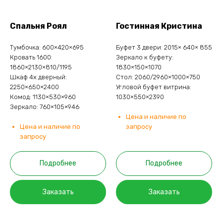
Спальня Роял
Гостинная Кристина
Тумбочка: 600×420×695
Буфет 3 двери: 2015× 640× 855
Кровать 1600:
Зеркало к буфету:
1860×2130×810/1195
1830×150×1070
Шкаф 4х дверный:
Стол: 2060/2960×1000×750
2250×650×2400
Угловой буфет витрина:
Комод: 1130×530×960
1030×550×2390
Зеркало: 760×105×946
Цена и наличие по
Цена и наличие по
запросу
запросу
Подробнее
Подробнее
Заказать
Заказать