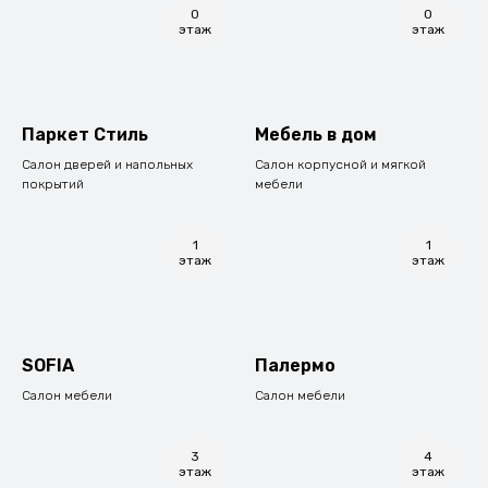
0
0
этаж
этаж
Паркет Стиль
Мебель в дом
Салон дверей и напольных
Салон корпусной и мягкой
покрытий
мебели
1
1
этаж
этаж
SOFIA
Палермо
Салон мебели
Салон мебели
3
4
этаж
этаж