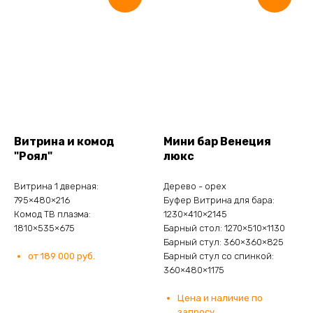
Витрина и комод
Мини бар Венеция
"Роял"
люкс
Витрина 1 дверная:
Дерево - орех
795×480×216
Буфер Витрина для бара:
Комод ТВ плазма:
1230×410×2145
1810×535×675
Барный стол: 1270×510×1130
Барный стул: 360×360×825
от 189 000 руб.
Барный стул со спинкой:
360×480×1175
Цена и наличие по
запросу