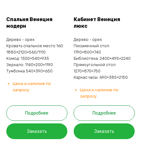
Спальня Венеция
Кабинет Венеция
модерн
люкс
Дерево - орех
Дерево - орех
Кровать спальное место 160:
Письменный стол:
1880×2120×560/1110
1790×800×740
Комод: 1300×540×935
Библиотека: 2400×495×2240
Зеркало: 1140×200×1190
Прямоугольной стол:
Тумбочка 540×390×650
1270×870×750
Каркас часы: 690×385×2150
Цена и наличие по
запросу
Цена и наличие по
запросу
Подробнее
Подробнее
Заказать
Заказать