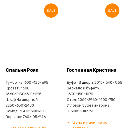
SALE
SALE
Спальня Роял
Гостинная Кристина
Тумбочка: 600×420×695
Буфет 3 двери: 2015× 640× 855
Кровать 1600:
Зеркало к буфету:
1860×2130×810/1195
1830×150×1070
Шкаф 4х дверный:
Стол: 2060/2960×1000×750
2250×650×2400
Угловой буфет витрина:
Комод: 1130×530×960
1030×550×2390
Зеркало: 760×105×946
Цена и наличие по