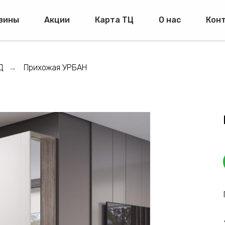
зины
Акции
Карта ТЦ
О нас
Кон
Д
Прихожая УРБАН
→