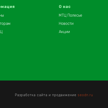
рмация
О нас
ны
МТЦ Полесье
торам
Новости
ТЦ
Акции
Разработка сайта и продвижение
seodn.ru