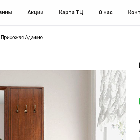
зины
Акции
Карта ТЦ
О нас
Кон
Прихожая Адажио