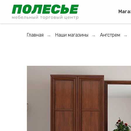
Мага
Главная
Наши магазины
Ангстрем
→
→
→