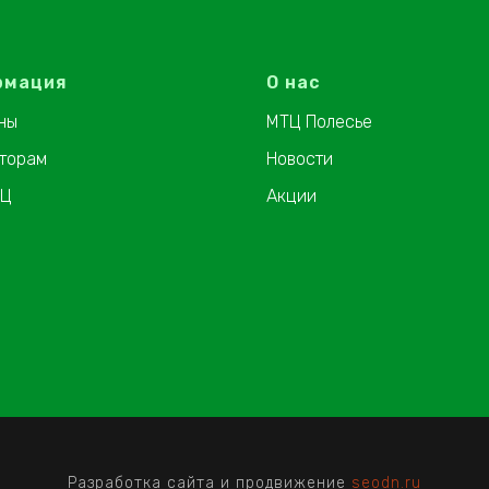
рмация
О нас
ны
МТЦ Полесье
торам
Новости
ТЦ
Акции
Разработка сайта и продвижение
seodn.ru