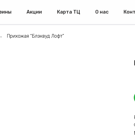
зины
Акции
Карта ТЦ
О нас
Кон
Прихожая “Блэквуд Лофт”
→