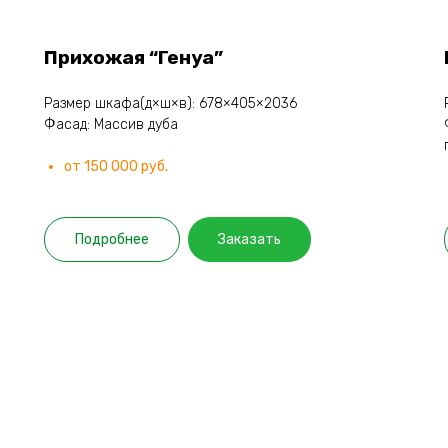
Прихожая “Генуа”
Размер шкафа(д×ш×в): 678×405×2036
Фасад: Массив дуба
от 150 000 руб.
Подробнее
Заказать