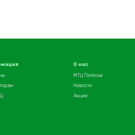
рмация
О нас
ны
МТЦ Полесье
торам
Новости
ТЦ
Акции