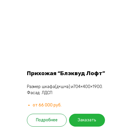
Прихожая “Блэквуд Лофт”
Размер шкафа(д×ш×в):и704×400×1900.
Фасад: ЛДСП
от 66 000 руб.
Подробнее
Заказать