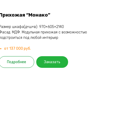
Прихожая “Монако”
Размер шкафа(д×ш×в): 970×605×2140
Фасад: МДФ. Модульная прихожая с возможностью
подстроиться под любой интерьер
от 137 000 руб.
Подробнее
Заказать