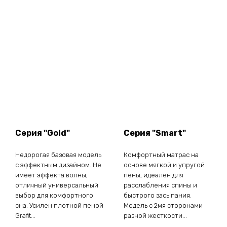
Серия "Gold"
Серия "Smart"
Недорогая базовая модель
Комфортный матрас на
с эффектным дизайном. Не
основе мягкой и упругой
имеет эффекта волны,
пены, идеален для
отличный универсальный
расслабления спины и
выбор для комфортного
быстрого засыпания.
сна. Усилен плотной пеной
Модель с 2мя сторонами
Grafit...
разной жесткости...