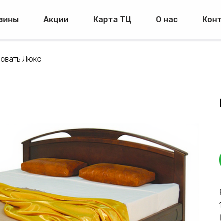
зины
Акции
Карта ТЦ
О нас
Кон
овать Люкс