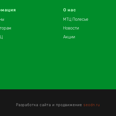
рмация
О нас
ны
МТЦ Полесье
торам
Новости
ТЦ
Акции
Разработка сайта и продвижение
seodn.ru