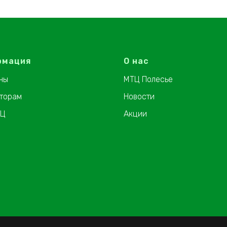
рмация
О нас
ны
МТЦ Полесье
торам
Новости
ТЦ
Акции