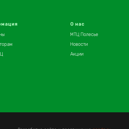
рмация
О нас
ны
МТЦ Полесье
торам
Новости
ТЦ
Акции