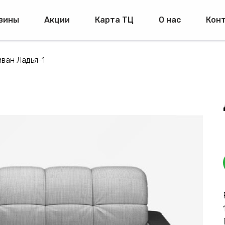
зины
Акции
Карта ТЦ
О нас
Кон
ван Ладья-1